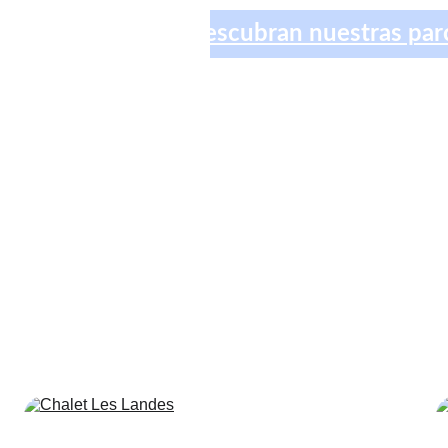
Descubran nuestras parc
El Parque Residencial
lets y parcelas en plena naturaleza, cerca de las playas más emb