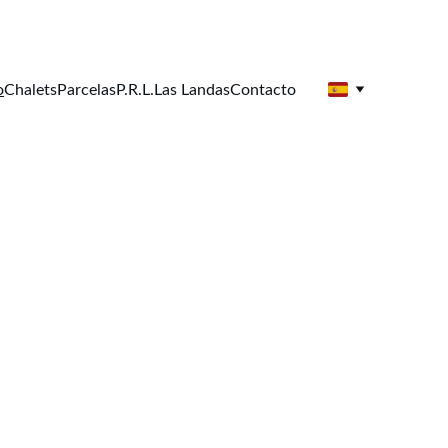
o
Chalets
Parcelas
P.R.L.
Las Landas
Contacto