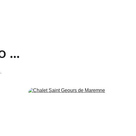
 ...
.