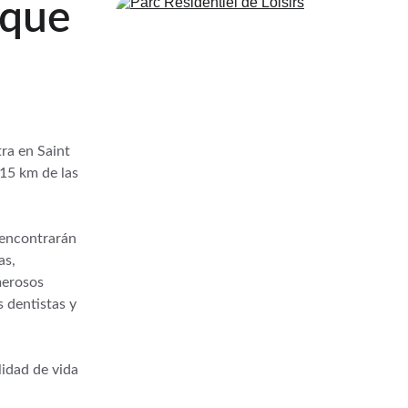
rque 
ra en Saint 
15 km de las 
 encontrarán 
s, 
merosos 
 dentistas y 
idad de vida 